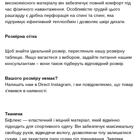
високоякісного матеріалу він забезпечує повний комфорт
під
час фізичного навантаження. Особливістю грудей цього
рашгарду є дрібна перфорація на спині та
спині, яка
підтримує ефективний теплообмін і дозволяє шкірі дихати.
Розмірна сітка
Щоб знайти ідеальний розмір, перегляньте нашу розмірну
таблицю. Якщо вагаєтеся з
вибором, задайте питання нашим
консультантам – вони також підберуть відповідний
розмір.
Вашого розміру немає?
Напишіть нам в Direct Instagram, і ми повідомляємо, що товар
з'явився в наявності.
Тканина
Біфлекс — еластичний і міцний матеріал, який відмінно
підходить для спортивного
одягу. Він забезпечує максимальну
свободу рухів, відводячи вологу, дозволяючи тілу залишатися
сухим, і не захистити пару годин під тренування. Завдяки