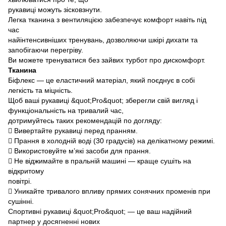
рукавиці можуть зісковзнути.
Легка тканина з вентиляцією забезпечує комфорт навіть під
час
найінтенсивніших тренувань, дозволяючи шкірі дихати та
запобігаючи перегріву.
Ви можете тренуватися без зайвих турбот про дискомфорт.
Тканина
Біфлекс — це еластичний матеріал, який поєднує в собі
легкість та міцність.
Щоб ваші рукавиці &quot;Pro&quot; зберегли свій вигляд і
функціональність на тривалий час,
дотримуйтесь таких рекомендацій по догляду:
 Вивертайте рукавиці перед пранням.
 Прання в холодній воді (30 градусів) на делікатному режимі.
 Використовуйте м’які засоби для прання.
 Не віджимайте в пральній машині — краще сушіть на
відкритому
повітрі.
 Уникайте тривалого впливу прямих сонячних променів при
сушінні.
Спортивні рукавиці &quot;Pro&quot; — це ваш надійний
партнер у досягненні нових