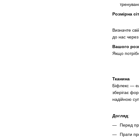
тренуванн
Розмірна сі
Визначте сві
до нас через
Вашого роз
Якщо потрібн
Тканина
Біфлекс — ел
зберігає фор
надійною су
Догляд
:
Перед пр
Прати пр