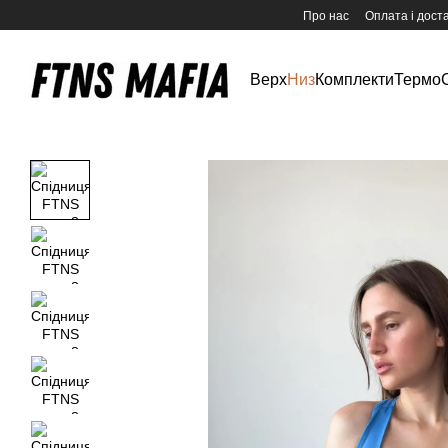
Перейти до основного контенту
Про нас
Оплата і дост
Верх
Низ
Комплекти
Термо