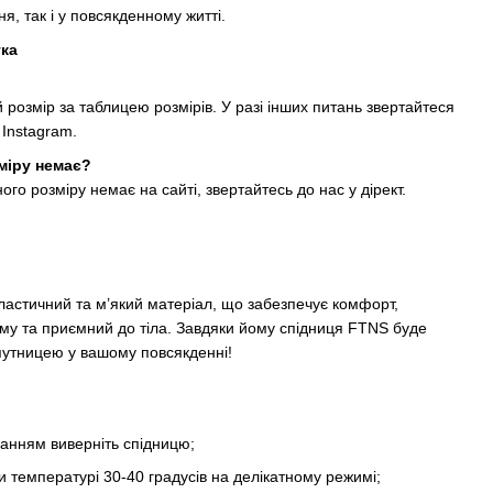
я, так і у повсякденному житті.
тка
й розмір за таблицею розмірів. У разі інших питань звертайтеся
 Instagram.
міру немає?
ого розміру немає на сайті, звертайтесь до нас у дірект.
астичний та м’який матеріал, що забезпечує комфорт,
му та приємний до тіла. Завдяки йому спідниця FTNS буде
путницею у вашому повсякденні!
анням виверніть спідницю;
и температурі 30-40 градусів на делікатному режимі;