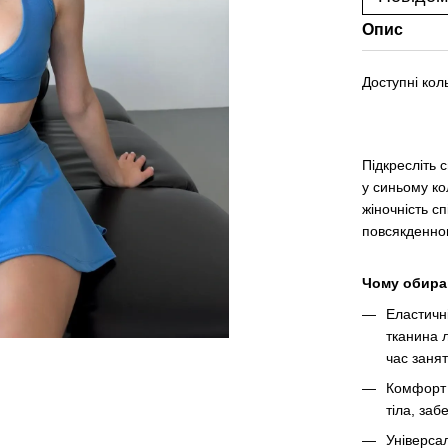
Опис
Доступні кол
Підкресліть 
у синьому ко
жіночність с
повсякденног
Чому обира
Еластичні
тканина л
час заня
Комфорт 
тіла, за
Універса