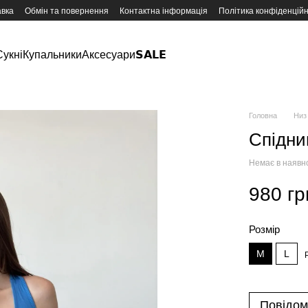
авка
Обмін та повернення
Контактна інформація
Політика конфіденційн
Сукні
Купальники
Аксесуари
𝗦𝗔𝗟𝗘
Головна
Низ
Спідни
Немає в наявн
980 гр
Розмір
M
L
Повідом