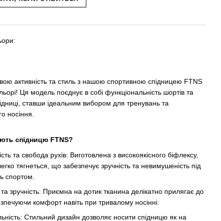
ьори:
свою активність та стиль з нашою спортивною спідницею FTNS
льорі! Ця модель поєднує в собі функціональність шортів та
підниці, ставши ідеальним вибором для тренувань та
о носіння.
ють спідницю FTNS?
сть та свобода рухів: Виготовлена з високоякісного біфлексу,
егко тягнеться, що забезпечує зручність та невимушеність під
ть спортом.
та зручність: Приємна на дотик тканина делікатно прилягає до
безпечуючи комфорт навіть при тривалому носінні.
льність: Стильний дизайн дозволяє носити спідницю як на