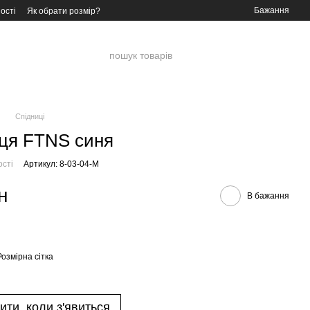
Бажання
ості
Як обрати розмір?
Спідниці
ця FTNS синя
ості
Артикул: 8-03-04-M
н
В бажання
Розмірна сітка
ити, коли з'явиться