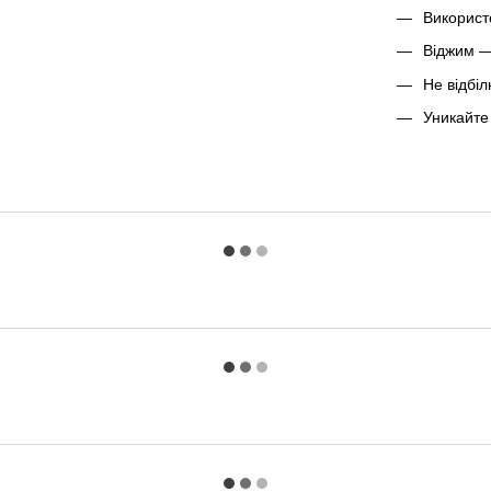
Використ
Віджим —
Не відбі
Уникайте