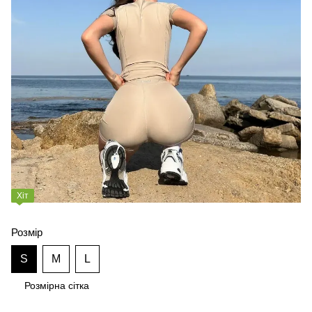
Хіт
Розмір
S
M
L
Розмірна сітка