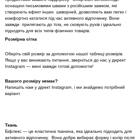
оснащені письмовими швами з російським замком, які
створюють ефект інших
шкворней, дозволяють вам легко і
комфортно кататися під час активного відпочинку. Вони
завжди
прилягають до тіла, не сковують рухів і ідеально
підходять для всіх типів фізичних товарів.
Розмірна сітка
Оберіть свій розмір за допомогою нашої таблиці розмірів.
Якщо у вас виникають питання,
зверніться до нас у директ
Instagram — мені завжди готові допомогти!
Вашого розміру немає?
Напишіть нам у дірект Instagram, і ми знайдемо потрібний
варіант
.
Ткань
Біфлекс — це еластична тканина, яка ідеально підходить для
активного відпочинку.
Вона добре вибирає форму і колір після